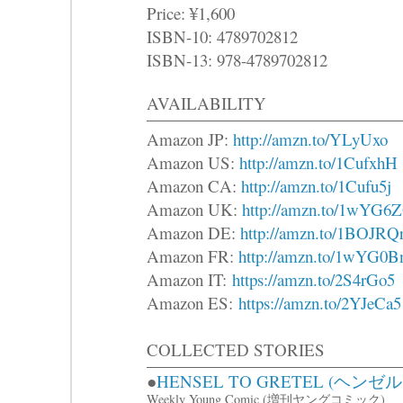
Price: ¥1,600
ISBN-10: 4789702812
ISBN-13: 978-4789702812
AVAILABILITY
Amazon JP:
http://amzn.to/YLyUxo
Amazon US:
http://amzn.to/1CufxhH
Amazon CA:
http://amzn.to/1Cufu5j
Amazon UK:
http://amzn.to/1wYG6
Amazon DE:
http://amzn.to/1BOJRQ
Amazon FR:
http://amzn.to/1wYG0B
Amazon IT:
https://amzn.to/2S4rGo5
Amazon ES:
https://amzn.to/2YJeCa5
COLLECTED STORIES
●
HENSEL TO GRETEL (ヘン
Weekly Young Comic (増刊ヤングコミック)