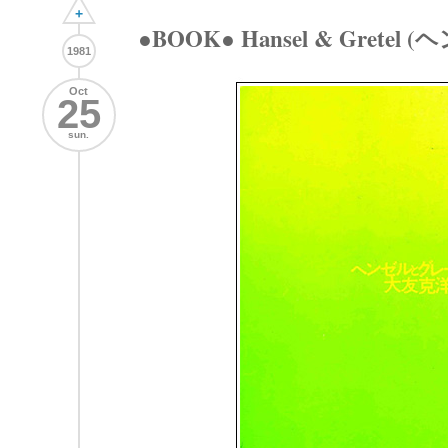
+
●BOOK● Hansel & Gret
1981
Oct
25
sun.